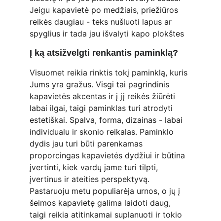
Jeigu kapavietė po medžiais, priežiūros 
reikės daugiau - teks nušluoti lapus ar 
spyglius ir tada jau išvalyti kapo plokštes
Į ką atsižvelgti renkantis paminklą?
Visuomet reikia rinktis tokį paminklą, kuris 
Jums yra gražus. Visgi tai pagrindinis 
kapavietės akcentas ir į jį reikės žiūrėti 
labai ilgai, taigi paminklas turi atrodyti 
estetiškai. Spalva, forma, dizainas - labai 
individualu ir skonio reikalas. Paminklo 
dydis jau turi būti parenkamas 
proporcingas kapavietės dydžiui ir būtina 
įvertinti, kiek vardų jame turi tilpti, 
įvertinus ir ateities perspektyvą. 
Pastaruoju metu populiarėja urnos, o jų į 
šeimos kapavietę galima laidoti daug, 
taigi reikia atitinkamai suplanuoti ir tokio 