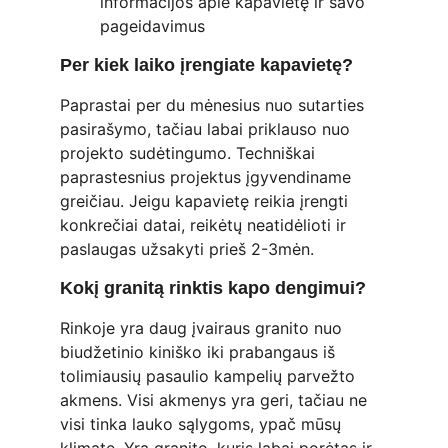
informacijos apie kapavietę ir savo 
pageidavimus
Per kiek laiko įrengiate kapavietę?
Paprastai per du mėnesius nuo sutarties 
pasirašymo, tačiau labai priklauso nuo 
projekto sudėtingumo. Techniškai 
paprastesnius projektus įgyvendiname 
greičiau. Jeigu kapavietę reikia įrengti 
konkrečiai datai, reikėtų neatidėlioti ir 
paslaugas užsakyti prieš 2-3mėn.
Kokį granitą rinktis kapo dengimui?
Rinkoje yra daug įvairaus granito nuo 
biudžetinio kiniško iki prabangaus iš 
tolimiausių pasaulio kampelių parvežto 
akmens. Visi akmenys yra geri, tačiau ne 
visi tinka lauko sąlygoms, ypač mūsų 