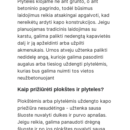
Plyteles klojame ne ant grunto, o ant 
betoninio pagrindo, todėl būsimus 
laidojimus reikia atsakingai apgalvoti, kad 
nereikėtų ardyti kapo konstrukcijos. Jeigu 
planuojamas tradicinis laidojimas su 
karstu, galima palikti nedengtą kapavietės 
dalį ir ją apželdinti arba užpilti 
akmenukais. Urnos atveju užtenka palikti 
nedidelę angą, kurioje galima pasodinti 
augalus arba tiesiog uždengti plytelėmis, 
kurias bus galima nuimti tos vietos 
neužbetonuojant
Kaip prižiūrėti plokštes ir plyteles?
Plokštėmis arba plytelėmis uždengto kapo 
priežiūra nesudėtinga - užtenka sausa 
šluoste nuvalyti dulkes ir purvo apnašas. 
Jeigu reikia, galima panaudoti drėgną 
šluostę ir po jos plokštes nuvalyti sausa. 