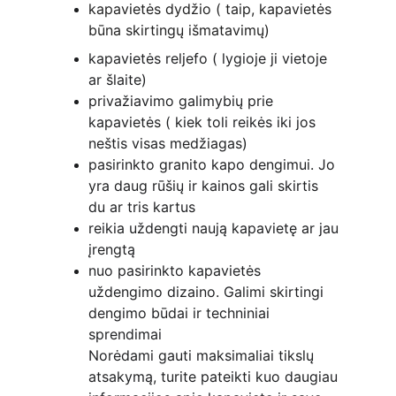
kapavietės dydžio ( taip, kapavietės 
būna skirtingų išmatavimų)
kapavietės reljefo ( lygioje ji vietoje 
ar šlaite)
privažiavimo galimybių prie 
kapavietės ( kiek toli reikės iki jos 
neštis visas medžiagas)
pasirinkto granito kapo dengimui. Jo 
yra daug rūšių ir kainos gali skirtis 
du ar tris kartus
reikia uždengti naują kapavietę ar jau 
įrengtą
nuo pasirinkto kapavietės 
uždengimo dizaino. Galimi skirtingi 
dengimo būdai ir techniniai 
sprendimai
Norėdami gauti maksimaliai tikslų 
atsakymą, turite pateikti kuo daugiau 