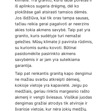
klimate. Yra granito, kuris labai porėtas ir 
iš aplinkos sugeria drėgmę, dėl ko 
plokštėse gali atsirasti tamsios dėmės. 
Jos išdžiūva, kai tik oras tampa sausas, 
tačiau reikia gerai pagalvoti ar neerzins 
akies tokia akmens savybė. Taip pat yra 
granito, kuris sudėtyje turi nemažai 
geležies. Mūsų klimate ji pavirsta rūdimis, 
su kuriomis sunku kovoti. Būtinai 
pasidomėkite pasirinkto akmens 
savybėmis ir ar jam yra suteikiama 
garantija.
Taip pat renkantis granitą kapo dengimui 
ne mažiau svarbu atkreipti dėmesį, 
kokioje vietoje yra kapavietė. Jeigu po 
medžiais, geriau rinktis margesnio rašto 
akmenį ir vengti šviesaus. Visiškai juodas 
dengimas gražiai atrodys tik atviroje ir 
švarioje vietoje, kur nėra jokių medžių.