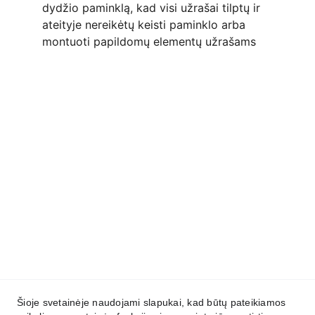
dydžio paminklą, kad visi užrašai tilptų ir 
ateityje nereikėtų keisti paminklo arba 
montuoti papildomų elementų užrašams
KONTAKTAI
Sekite  mus socialiniuose tinkluose
info@kapudengimas.lt
+37061421457
Smolensko g. 1, Vilnius
Šioje svetainėje naudojami slapukai, kad būtų pateikiamos